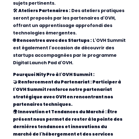
sujets pertinents.
🛠️
Ateliers Partenaires :
Des ateliers pratiques
seront proposés par les partenaires d'OVH,
offrant un apprentissage approfondi des
technologies émergentes.
🌐
Rencontres avec des Startups :
L'OVH Summit
est également l'occasion de découvrir des
startups accompagnées par le programme
Digital Launch Pad d'OVH.
Pourquoi Nity Pro à l'OVH Summit :
🤝
Renforcement du Partenariat :
Participer à
l'OVH Summit renforce notre partenariat
stratégique avec OVH en rencontrant nos
partenaires techniques.
🌍
Innovation et Tendances du Marché :
Être
présent nous permet de rester à la pointe des
dernières tendances et innovations du
marché de l'hébergement et des services