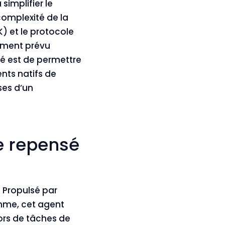
simplifier le
omplexité de la
) et le protocole
ement prévu
ché est de permettre
nts natifs de
ses d’un
e repensé
 Propulsé par
me, cet agent
ors de tâches de