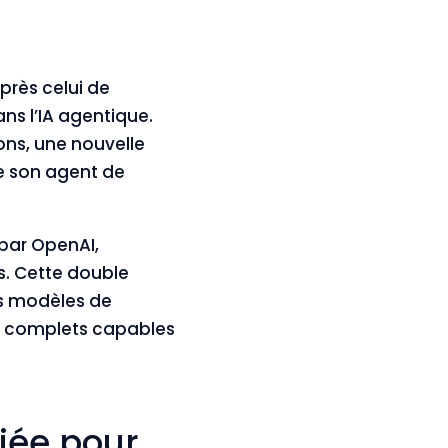
près celui de
ns l’IA agentique.
ons, une nouvelle
e son agent de
par OpenAI,
es. Cette double
es modèles de
s complets capables
fiée pour