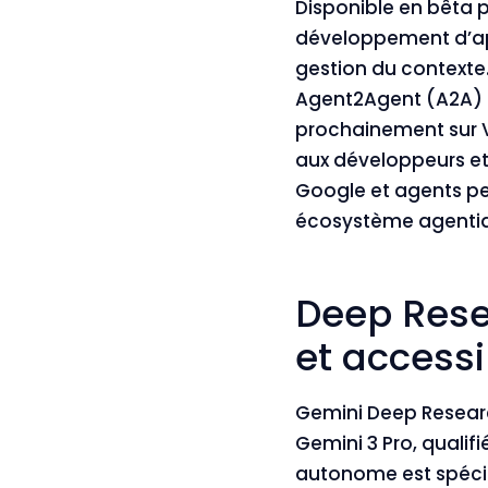
Disponible en bêta pu
développement d’app
gestion du contexte
Agent2Agent (A2A) s
prochainement sur Ve
aux développeurs e
Google et agents pe
écosystème agentiq
Deep Rese
et access
Gemini Deep Resea
Gemini 3 Pro, quali
autonome est spécif