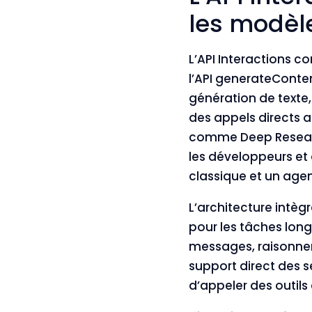
les modèl
L’
API Interactions
con
l’API generateConte
génération de texte, 
des appels directs 
comme Deep Research
les développeurs et
classique et un age
L’architecture intèg
pour les tâches lon
messages, raisonneme
support direct des 
d’appeler des outils