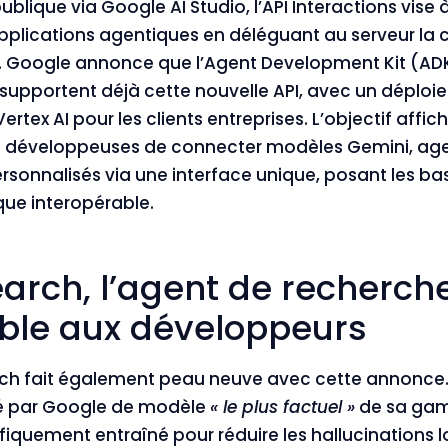
blique via Google AI Studio, l’API Interactions vise à 
lications agentiques en déléguant au serveur la c
. Google annonce que l’Agent Development Kit (ADK
upportent déjà cette nouvelle API, avec un déploi
rtex AI pour les clients entreprises. L’objectif affi
t développeuses de connecter modèles Gemini, age
rsonnalisés via une interface unique, posant les ba
ue interopérable.
arch, l’agent de recherch
ible aux développeurs
rch
fait également peau neuve
avec cette annonce.
fié par Google de modèle
« le plus factuel »
de sa gam
iquement entraîné pour réduire les hallucinations l