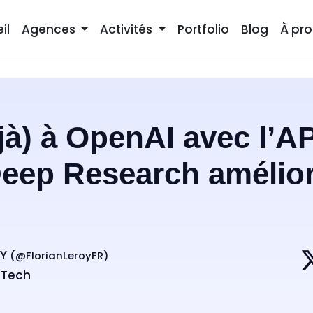
il
Agences
Activités
Portfolio
Blog
À pr
à) à OpenAI avec l’API
eep Research amélio
OY
(@
FlorianLeroyFR
)
·
Tech