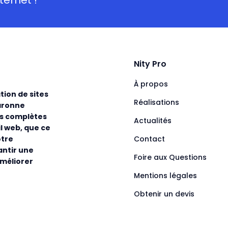
Nity Pro
À propos
tion de sites
Réalisations
aronne
ns complètes
Actualités
l web, que ce
Contact
otre
antir une
Foire aux Questions
améliorer
Mentions légales
Obtenir un devis