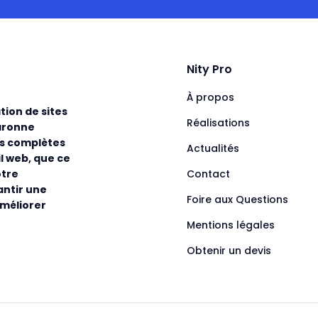
Nity Pro
À propos
tion de sites
Réalisations
aronne
ns complètes
Actualités
l web, que ce
Contact
otre
antir une
Foire aux Questions
améliorer
Mentions légales
Obtenir un devis