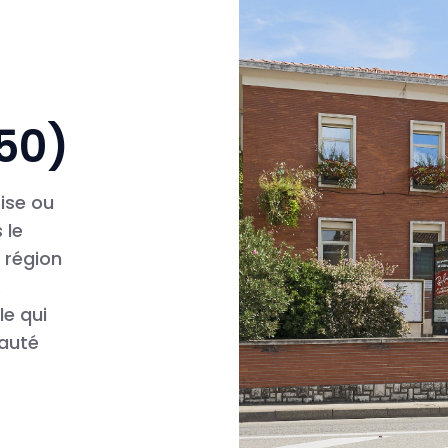
150)
rise ou
 le
 région
.
le qui
nauté